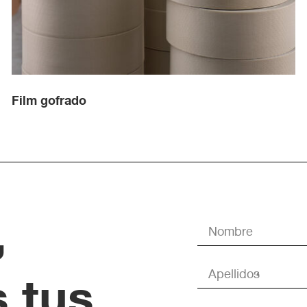
Film gofrado
,
 tus