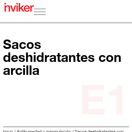
Sacos
deshidratantes con
arcilla
E1
Inicio
/
Antihumedad y manipulación
/ Sacos deshidratantes con